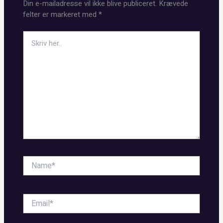
Din e-mailadresse vil ikke blive publiceret.
Krævede
felter er markeret med
*
Skriv
her..
Name*
Email*